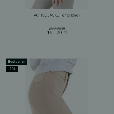
ACTIVE JACKET onyx black
239,00 zł
191,20 zł
Bestseller
-20%