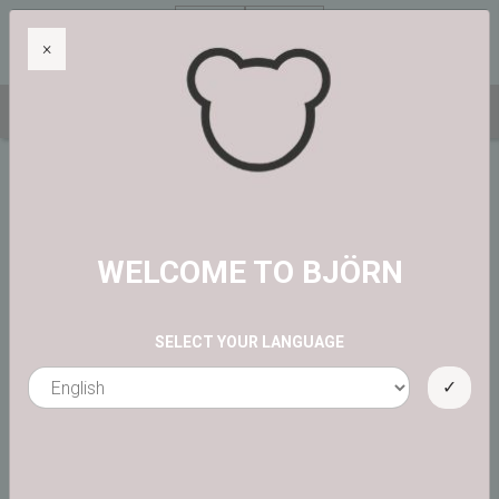
DE
PLN zł
×
@björnequestrian
Startseite
Angebote
Filtern nach
WELCOME TO BJÖRN
Angebote
SELECT YOUR LANGUAGE
View
Order : Name (A bis Z)
✓
1
2
3
4
Weiter»
-20%