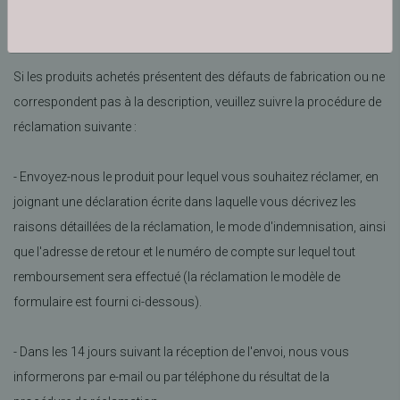
en présence du coursier. Si des écarts sont constatés, un rapport
d’écarts est établi, qui constitue la base d’une plainte ultérieure.
Si les produits achetés présentent des défauts de fabrication ou ne
correspondent pas à la description, veuillez suivre la procédure de
réclamation suivante :
- Envoyez-nous le produit pour lequel vous souhaitez réclamer, en
joignant une déclaration écrite dans laquelle vous décrivez les
raisons détaillées de la réclamation, le mode d'indemnisation, ainsi
que l'adresse de retour et le numéro de compte sur lequel tout
remboursement sera effectué (la réclamation le modèle de
formulaire est fourni ci-dessous).
- Dans les 14 jours suivant la réception de l'envoi, nous vous
informerons par e-mail ou par téléphone du résultat de la